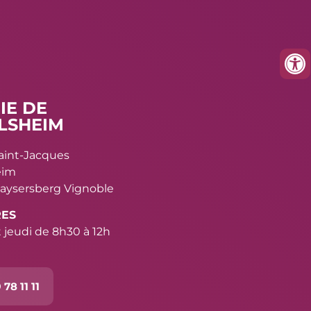
IE DE
LSHEIM
Saint-Jacques
eim
aysersberg Vignoble
RES
 jeudi de 8h30 à 12h
 78 11 11