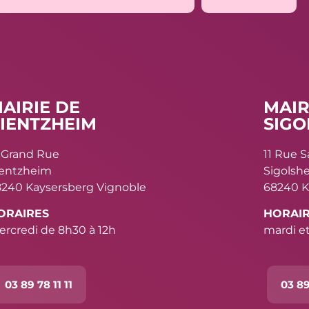
AIRIE DE
MAIR
IENTZHEIM
SIGO
 Grand Rue
11 Rue 
ientzheim
Sigolsh
240 Kaysersberg Vignoble
68240 K
ORAIRES
HORAI
rcredi de 8h30 à 12h
mardi et
03 89 78 11 11
03 89