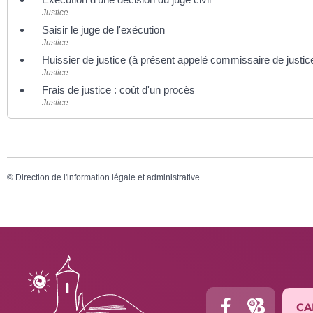
Justice
Saisir le juge de l'exécution
Justice
Huissier de justice (à présent appelé commissaire de justic
Justice
Frais de justice : coût d'un procès
Justice
©
Direction de l'information légale et administrative
CA