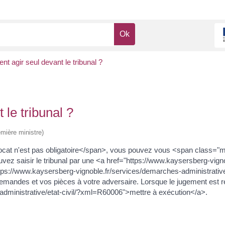
nt agir seul devant le tribunal ?
 le tribunal ?
emière ministre)
ocat n'est pas obligatoire</span>, vous pouvez vous <span class="
z saisir le tribunal par une <a href="https://www.kaysersberg-vign
ttps://www.kaysersberg-vignoble.fr/services/demarches-administrativ
mandes et vos pièces à votre adversaire. Lorsque le jugement est re
administrative/etat-civil/?xml=R60006">mettre à exécution</a>.