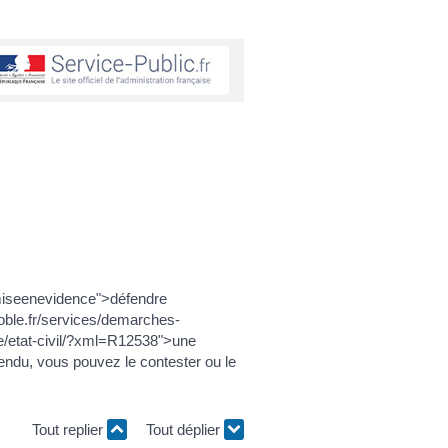
miseenevidence">défendre
oble.fr/services/demarches-
e/etat-civil/?xml=R12538">une
ndu, vous pouvez le contester ou le
Tout replier
Tout déplier