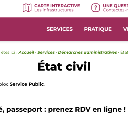
UNE QUEST
CARTE INTERACTIVE
Contactez-n
Les infrastructures
SERVICES
PRATIQUE
V
êtes ici ›
Accueil
•
Services
•
Démarches administratives
•
État
État civil
 bloc
Service Public
.
é, passeport : prenez RDV en ligne !