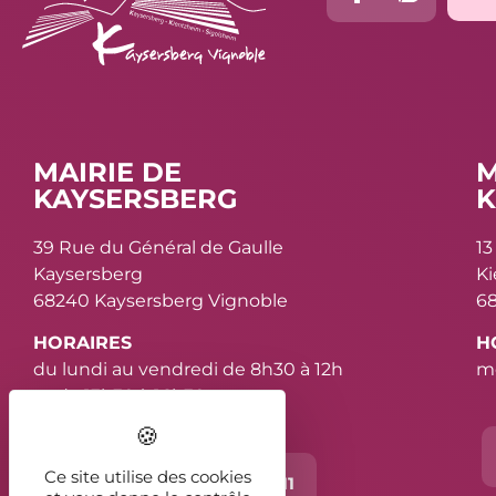
MAIRIE DE
M
KAYSERSBERG
K
39 Rue du Général de Gaulle
13
Kaysersberg
K
68240 Kaysersberg Vignoble
68
HORAIRES
H
du lundi au vendredi de 8h30 à 12h
me
et de 13h30 à 16h30
Ce site utilise des cookies
Contact
03 89 78 11 11