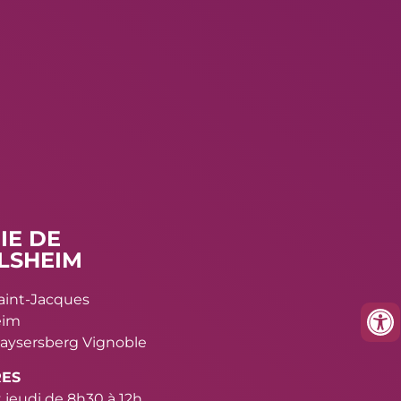
IE DE
LSHEIM
Saint-Jacques
eim
aysersberg Vignoble
RES
 jeudi de 8h30 à 12h