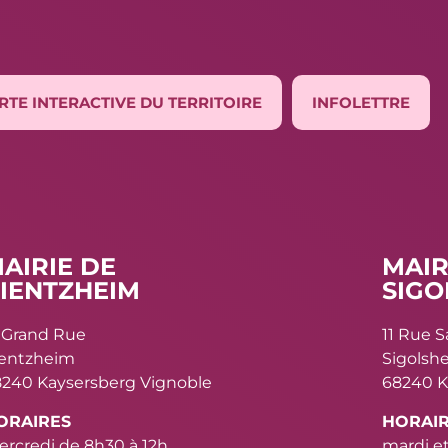
RTE INTERACTIVE DU TERRITOIRE
INFOLETTRE
AIRIE DE
MAIR
IENTZHEIM
SIGO
 Grand Rue
11 Rue 
ientzheim
Sigolsh
240 Kaysersberg Vignoble
68240 K
ORAIRES
HORAI
rcredi de 8h30 à 12h
mardi et