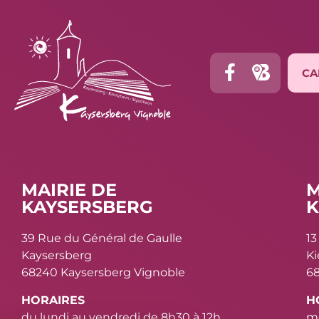
CA
MAIRIE DE
M
KAYSERSBERG
K
39 Rue du Général de Gaulle
13
Kaysersberg
K
68240 Kaysersberg Vignoble
68
HORAIRES
H
du lundi au vendredi de 8h30 à 12h
me