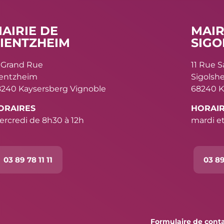
AIRIE DE
MAIR
IENTZHEIM
SIGO
 Grand Rue
11 Rue 
ientzheim
Sigolsh
240 Kaysersberg Vignoble
68240 K
ORAIRES
HORAI
rcredi de 8h30 à 12h
mardi et
03 89 78 11 11
03 89
Formulaire de cont