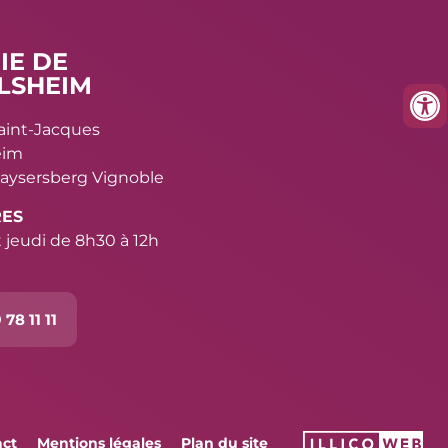
IE DE
LSHEIM
Saint-Jacques
eim
aysersberg Vignoble
RES
 jeudi de 8h30 à 12h
 78 11 11
act
Mentions légales
Plan du site