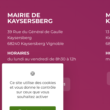
MAIRIE DE
M
KAYSERSBERG
K
39 Rue du Général de Gaulle
13
Kaysersberg
K
68240 Kaysersberg Vignoble
68
HORAIRES
H
du lundi au vendredi de 8h30 à 12h
me
et de 13h30 à 16h30
Ce site utilise des cookies
Contact
03 89 78 11 11
et vous donne le contrôle
sur ceux que vous
souhaitez activer
2026 - Kaysersberg Vignoble