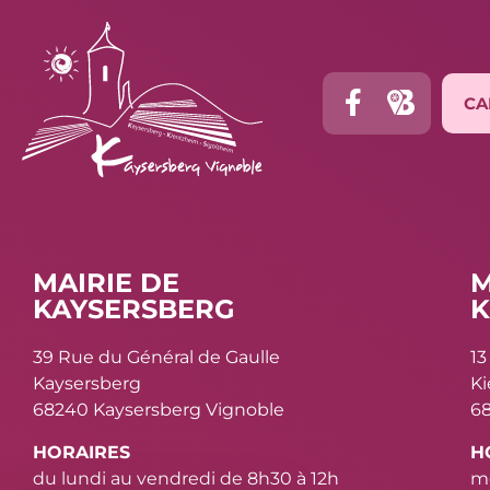
CA
MAIRIE DE
M
KAYSERSBERG
K
39 Rue du Général de Gaulle
13
Kaysersberg
K
68240 Kaysersberg Vignoble
68
HORAIRES
H
du lundi au vendredi de 8h30 à 12h
me