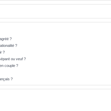
agréé ?
ationalité ?
ir ?
 séparé ou veuf ?
 en couple ?
rançais ?