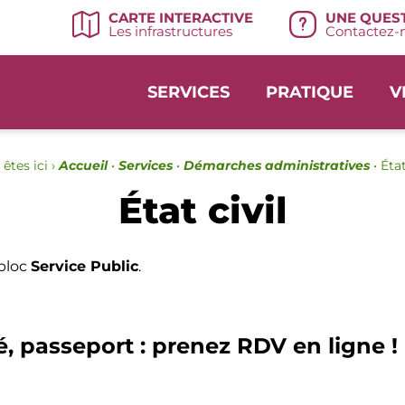
UNE QUEST
CARTE INTERACTIVE
Contactez-n
Les infrastructures
SERVICES
PRATIQUE
V
êtes ici ›
Accueil
•
Services
•
Démarches administratives
•
État
État civil
 bloc
Service Public
.
é, passeport : prenez RDV en ligne !