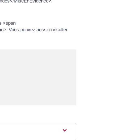
mandés</MiseEnEvidence>.
es <span
n>. Vous pouvez aussi consulter