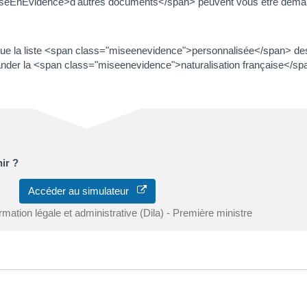
<MiseEnEvidence>d'autres documents</span> peuvent vous être de
ue la liste <span class="miseenevidence">personnalisée</span> d
er la <span class="miseenevidence">naturalisation française</spa
ir ?
Accéder au simulateur
ormation légale et administrative (Dila) - Première ministre