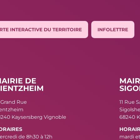
RTE INTERACTIVE DU TERRITOIRE
INFOLETTRE
AIRIE DE
MAIR
IENTZHEIM
SIGO
 Grand Rue
11 Rue 
ientzheim
Sigolsh
240 Kaysersberg Vignoble
68240 K
ORAIRES
HORAI
rcredi de 8h30 à 12h
mardi et