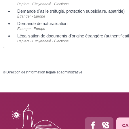
Papiers - Citoyenneté - Élections
Demande d'asile (réfugié, protection subsidiaire, apatride)
Étranger - Europe
Demande de naturalisation
Étranger - Europe
Légalisation de documents d'origine étrangère (authentificat
Papiers - Citoyenneté - Élections
©
Direction de l'information légale et administrative
CA