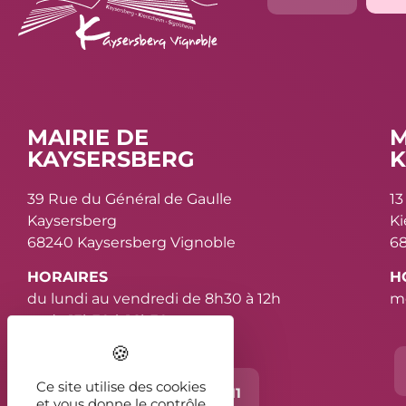
MAIRIE DE
M
KAYSERSBERG
K
39 Rue du Général de Gaulle
13
Kaysersberg
K
68240 Kaysersberg Vignoble
68
HORAIRES
H
du lundi au vendredi de 8h30 à 12h
me
et de 13h30 à 16h30
Ce site utilise des cookies
Contact
03 89 78 11 11
et vous donne le contrôle