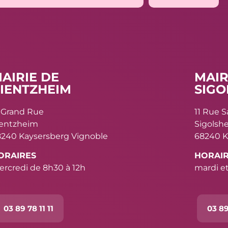
AIRIE DE
MAIR
IENTZHEIM
SIGO
 Grand Rue
11 Rue 
ientzheim
Sigolsh
240 Kaysersberg Vignoble
68240 K
ORAIRES
HORAI
rcredi de 8h30 à 12h
mardi et
03 89 78 11 11
03 89