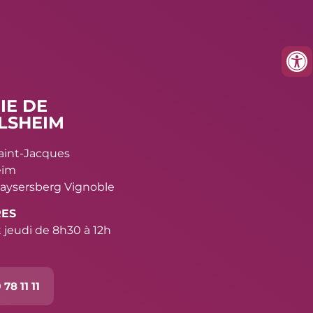
IE DE
LSHEIM
Saint-Jacques
eim
aysersberg Vignoble
RES
 jeudi de 8h30 à 12h
 78 11 11