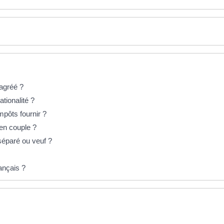
agréé ?
ationalité ?
impôts fournir ?
 en couple ?
 séparé ou veuf ?
rançais ?