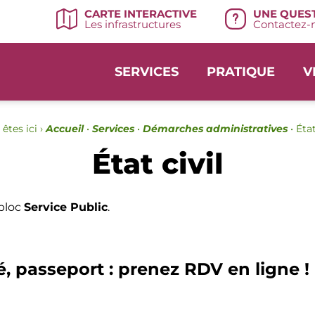
UNE QUEST
CARTE INTERACTIVE
Contactez-n
Les infrastructures
SERVICES
PRATIQUE
V
êtes ici ›
Accueil
•
Services
•
Démarches administratives
•
État
État civil
 bloc
Service Public
.
é, passeport : prenez RDV en ligne !