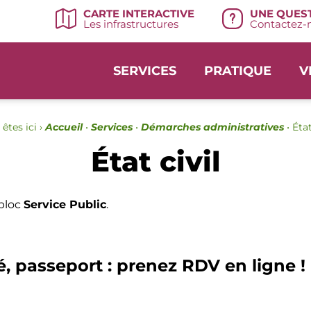
UNE QUEST
CARTE INTERACTIVE
Contactez-n
Les infrastructures
SERVICES
PRATIQUE
V
êtes ici ›
Accueil
•
Services
•
Démarches administratives
•
État
État civil
 bloc
Service Public
.
é, passeport : prenez RDV en ligne !