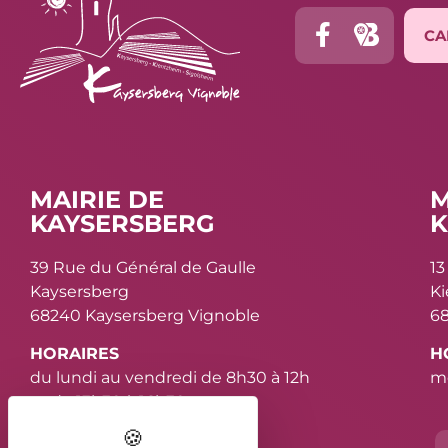
CA
MAIRIE DE
M
KAYSERSBERG
K
39 Rue du Général de Gaulle
13
Kaysersberg
K
68240 Kaysersberg Vignoble
68
HORAIRES
H
du lundi au vendredi de 8h30 à 12h
me
et de 13h30 à 16h30