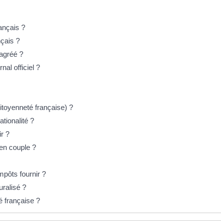
rançais ?
çais ?
agréé ?
al officiel ?
itoyenneté française) ?
ationalité ?
ir ?
 en couple ?
impôts fournir ?
uralisé ?
é française ?