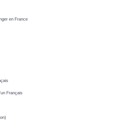
anger en France
nçais
d'un Français
ion)