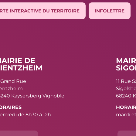
RTE INTERACTIVE DU TERRITOIRE
INFOLETTRE
AIRIE DE
MAIR
IENTZHEIM
SIGO
 Grand Rue
11 Rue 
ientzheim
Sigolsh
240 Kaysersberg Vignoble
68240 K
ORAIRES
HORAI
rcredi de 8h30 à 12h
mardi et