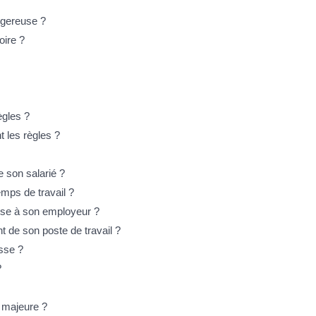
angereuse ?
oire ?
ègles ?
t les règles ?
e son salarié ?
emps de travail ?
esse à son employeur ?
t de son poste de travail ?
esse ?
?
e majeure ?