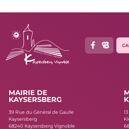
CA
MAIRIE DE
M
KAYSERSBERG
K
39 Rue du Général de Gaulle
13
Kaysersberg
K
68240 Kaysersberg Vignoble
68