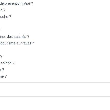
 de prévention (Vip) ?
cé ?
auche ?
?
ner des salariés ?
ecourisme au travail ?
 ?
 salarié ?
e ?
rié ?