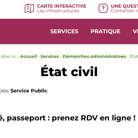
UNE QUEST
CARTE INTERACTIVE
Contactez-n
Les infrastructures
SERVICES
PRATIQUE
V
êtes ici ›
Accueil
•
Services
•
Démarches administratives
•
État
État civil
 bloc
Service Public
.
é, passeport : prenez RDV en ligne !