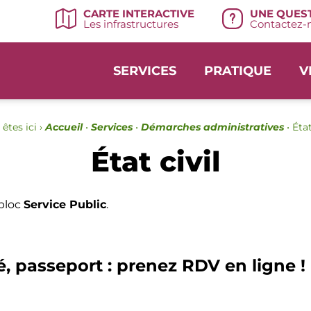
UNE QUEST
CARTE INTERACTIVE
Contactez-n
Les infrastructures
SERVICES
PRATIQUE
V
êtes ici ›
Accueil
•
Services
•
Démarches administratives
•
État
État civil
 bloc
Service Public
.
é, passeport : prenez RDV en ligne !