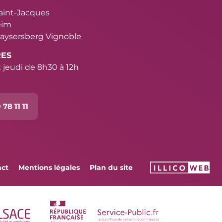
Saint-Jacques
eim
aysersberg Vignoble
RES
 jeudi de 8h30 à 12h
 78 11 11
act
Mentions légales
Plan du site