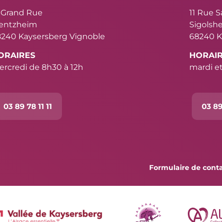
 Grand Rue
11 Rue 
ientzheim
Sigolsh
240 Kaysersberg Vignoble
68240 K
ORAIRES
HORAI
rcredi de 8h30 à 12h
mardi et
03 89 78 11 11
03 89
Formulaire de cont