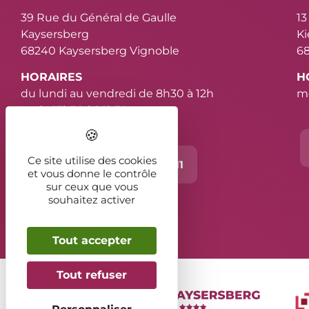
39 Rue du Général de Gaulle
13
Kaysersberg
K
68240 Kaysersberg Vignoble
68
HORAIRES
H
du lundi au vendredi de 8h30 à 12h
me
et de 13h30 à 16h30
Ce site utilise des cookies
Contact
03 89 78 11 11
et vous donne le contrôle
sur ceux que vous
souhaitez activer
2026 - Kaysersberg Vignoble
Tout accepter
Tout refuser