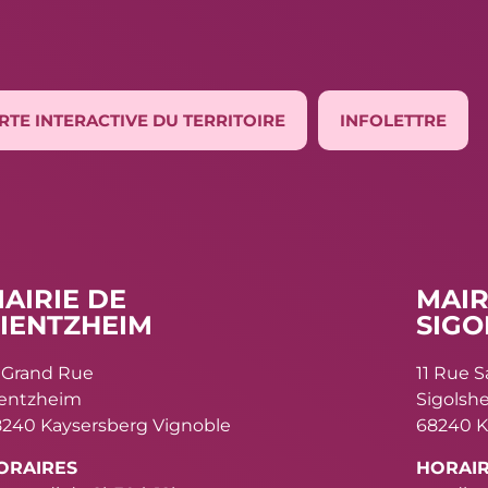
RTE INTERACTIVE DU TERRITOIRE
INFOLETTRE
AIRIE DE
MAIR
IENTZHEIM
SIGO
 Grand Rue
11 Rue 
ientzheim
Sigolsh
240 Kaysersberg Vignoble
68240 K
ORAIRES
HORAI