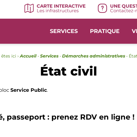
UNE QUEST
CARTE INTERACTIVE
Contactez-n
Les infrastructures
SERVICES
PRATIQUE
V
êtes ici ›
Accueil
•
Services
•
Démarches administratives
•
État
État civil
 bloc
Service Public
.
é, passeport : prenez RDV en ligne !