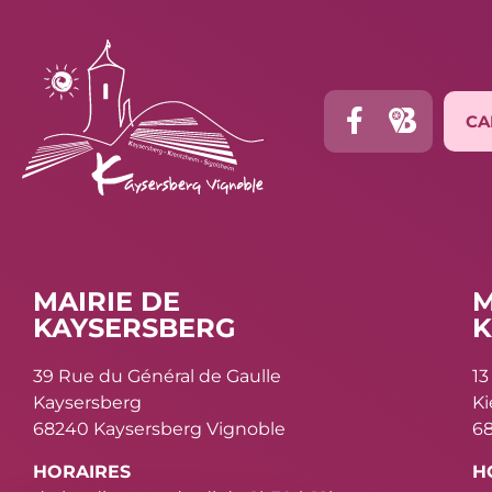
CA
MAIRIE DE
M
KAYSERSBERG
K
39 Rue du Général de Gaulle
13
Kaysersberg
K
68240 Kaysersberg Vignoble
68
HORAIRES
H