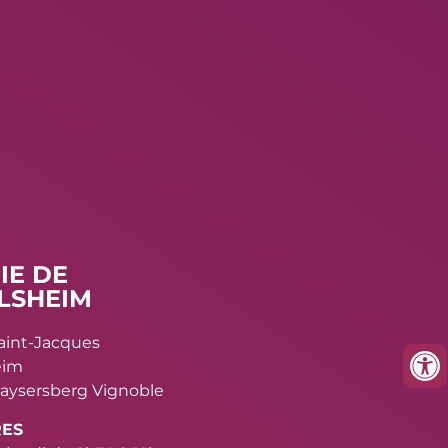
IE DE
LSHEIM
Saint-Jacques
eim
aysersberg Vignoble
RES