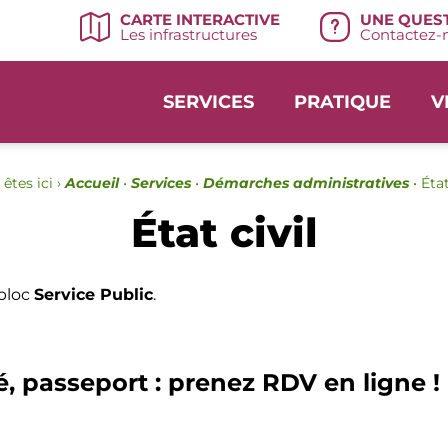
UNE QUEST
CARTE INTERACTIVE
Contactez-n
Les infrastructures
SERVICES
PRATIQUE
V
êtes ici ›
Accueil
•
Services
•
Démarches administratives
•
État
État civil
 bloc
Service Public
.
é, passeport : prenez RDV en ligne !