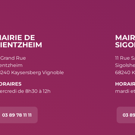
AIRIE DE
MAIR
IENTZHEIM
SIGO
 Grand Rue
11 Rue 
ientzheim
Sigolsh
240 Kaysersberg Vignoble
68240 K
ORAIRES
HORAI
rcredi de 8h30 à 12h
mardi et
03 89 78 11 11
03 89