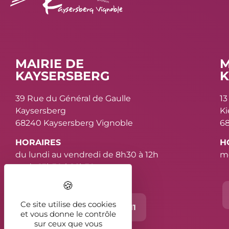
MAIRIE DE
M
KAYSERSBERG
K
39 Rue du Général de Gaulle
13
Kaysersberg
K
68240 Kaysersberg Vignoble
68
HORAIRES
H
du lundi au vendredi de 8h30 à 12h
me
et de 13h30 à 16h30
Ce site utilise des cookies
Contact
03 89 78 11 11
et vous donne le contrôle
sur ceux que vous