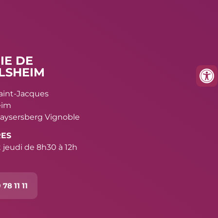
IE DE
LSHEIM
Saint-Jacques
eim
aysersberg Vignoble
RES
 jeudi de 8h30 à 12h
 78 11 11