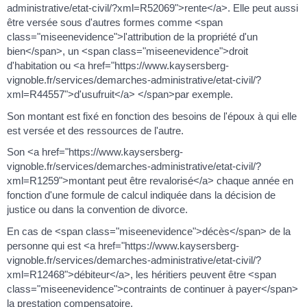
administrative/etat-civil/?xml=R52069">rente</a>. Elle peut aussi
être versée sous d'autres formes comme <span
class="miseenevidence">l'attribution de la propriété d'un
bien</span>, un <span class="miseenevidence">droit
d'habitation ou <a href="https://www.kaysersberg-
vignoble.fr/services/demarches-administrative/etat-civil/?
xml=R44557">d'usufruit</a> </span>par exemple.
Son montant est fixé en fonction des besoins de l'époux à qui elle
est versée et des ressources de l'autre.
Son <a href="https://www.kaysersberg-
vignoble.fr/services/demarches-administrative/etat-civil/?
xml=R1259">montant peut être revalorisé</a> chaque année en
fonction d'une formule de calcul indiquée dans la décision de
justice ou dans la convention de divorce.
En cas de <span class="miseenevidence">décès</span> de la
personne qui est <a href="https://www.kaysersberg-
vignoble.fr/services/demarches-administrative/etat-civil/?
xml=R12468">débiteur</a>, les héritiers peuvent être <span
class="miseenevidence">contraints de continuer à payer</span>
la prestation compensatoire.