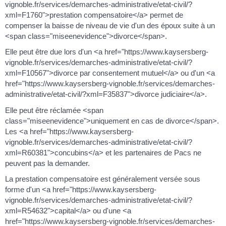
vignoble.fr/services/demarches-administrative/etat-civil/?
xml=F1760">prestation compensatoire</a> permet de
compenser la baisse de niveau de vie d'un des époux suite à un
<span class="miseenevidence">divorce</span>.
Elle peut être due lors d'un <a href="https://www.kaysersberg-
vignoble.fr/services/demarches-administrative/etat-civil/?
xml=F10567">divorce par consentement mutuel</a> ou d'un <a
href="https://www.kaysersberg-vignoble.fr/services/demarches-
administrative/etat-civil/?xml=F35837">divorce judiciaire</a>.
Elle peut être réclamée <span
class="miseenevidence">uniquement en cas de divorce</span>.
Les <a href="https://www.kaysersberg-
vignoble.fr/services/demarches-administrative/etat-civil/?
xml=R60381">concubins</a> et les partenaires de Pacs ne
peuvent pas la demander.
La prestation compensatoire est généralement versée sous
forme d'un <a href="https://www.kaysersberg-
vignoble.fr/services/demarches-administrative/etat-civil/?
xml=R54632">capital</a> ou d'une <a
href="https://www.kaysersberg-vignoble.fr/services/demarches-