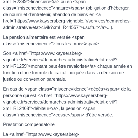
xml=R2399">financière</a> ou en <span
class="miseenevidence">nature</span> (obligation d'héberger,
de nourrir et d'entretenir, abandon de biens en <a
href="https://www.kaysersberg-vignoble.fr/services/demarches-
administrative/etat-civil/?xml=R44557">usufruit</a>...).
La pension alimentaire est versée <span
class="miseenevidence">tous les mois</span>.
Son <a href="https://www.kaysersberg-
vignoble.fr/services/demarches-administrative/etat-civil/?
xml=R1259">montant peut être revalorisé</a> chaque année en
fonction d'une formule de calcul indiquée dans la décision de
justice ou convention parentale.
En cas de <span class="miseenevidence">décès</span> de la
personne qui est <a href="https://www.kaysersberg-
vignoble.fr/services/demarches-administrative/etat-civil/?
xml=R12468">débiteur</a>, la pension <span
class="miseenevidence">cesse</span> d'être versée.
Prestation compensatoire
La <a href="https://www.kaysersberg-