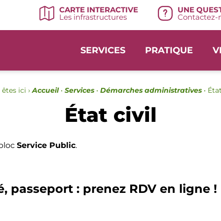
UNE QUEST
CARTE INTERACTIVE
Contactez-n
Les infrastructures
SERVICES
PRATIQUE
V
êtes ici ›
Accueil
•
Services
•
Démarches administratives
•
État
État civil
 bloc
Service Public
.
é, passeport : prenez RDV en ligne !