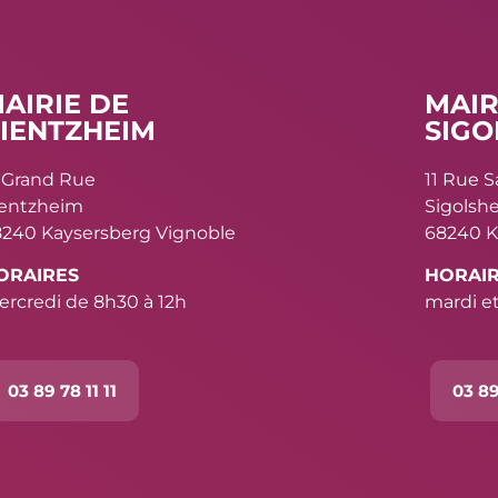
AIRIE DE
MAIR
IENTZHEIM
SIGO
 Grand Rue
11 Rue 
ientzheim
Sigolsh
240 Kaysersberg Vignoble
68240 K
ORAIRES
HORAI
rcredi de 8h30 à 12h
mardi et
03 89 78 11 11
03 89