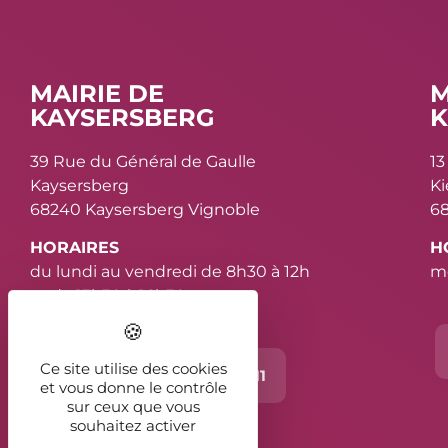
MAIRIE DE
M
KAYSERSBERG
K
39 Rue du Général de Gaulle
13
Kaysersberg
K
68240 Kaysersberg Vignoble
68
HORAIRES
H
du lundi au vendredi de 8h30 à 12h
me
et de 13h30 à 16h30
Ce site utilise des cookies
Contact
03 89 78 11 11
et vous donne le contrôle
sur ceux que vous
souhaitez activer