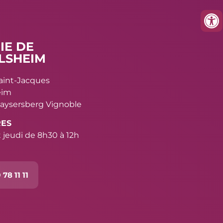
IE DE
LSHEIM
Saint-Jacques
eim
aysersberg Vignoble
RES
 jeudi de 8h30 à 12h
 78 11 11