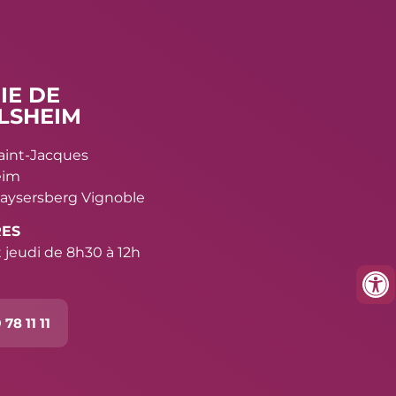
IE DE
LSHEIM
Saint-Jacques
eim
aysersberg Vignoble
RES
 jeudi de 8h30 à 12h
 78 11 11