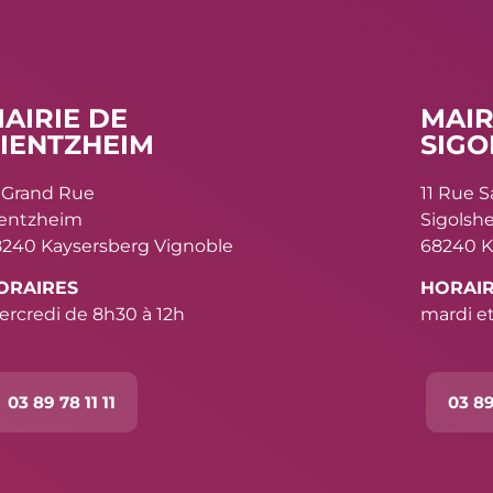
AIRIE DE
MAIR
IENTZHEIM
SIGO
 Grand Rue
11 Rue 
ientzheim
Sigolsh
240 Kaysersberg Vignoble
68240 K
ORAIRES
HORAI
rcredi de 8h30 à 12h
mardi et
03 89 78 11 11
03 89