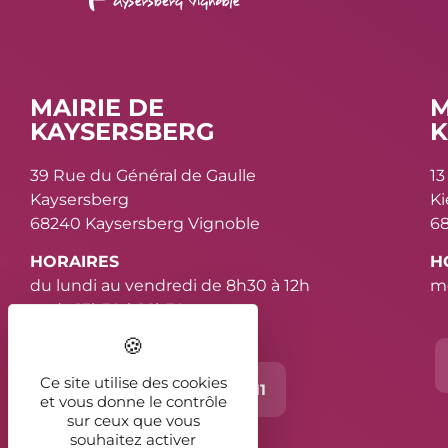
MAIRIE DE
M
KAYSERSBERG
K
39 Rue du Général de Gaulle
13
Kaysersberg
K
68240 Kaysersberg Vignoble
68
HORAIRES
H
du lundi au vendredi de 8h30 à 12h
me
et de 13h30 à 16h30
Ce site utilise des cookies
Contact
03 89 78 11 11
et vous donne le contrôle
sur ceux que vous
souhaitez activer