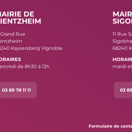
AIRIE DE
MAIR
IENTZHEIM
SIGO
 Grand Rue
11 Rue 
ientzheim
Sigolsh
240 Kaysersberg Vignoble
68240 K
ORAIRES
HORAI
rcredi de 8h30 à 12h
mardi et
03 89 78 11 11
03 89
Formulaire de cont