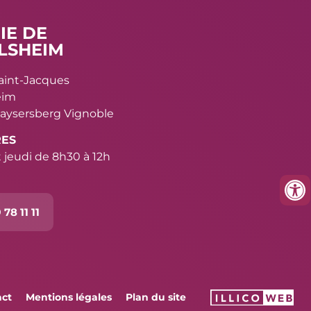
IE DE
LSHEIM
Saint-Jacques
eim
aysersberg Vignoble
RES
 jeudi de 8h30 à 12h
 78 11 11
act
Mentions légales
Plan du site