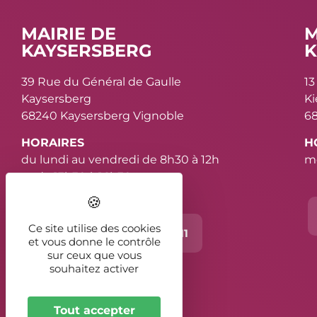
MAIRIE DE
M
KAYSERSBERG
K
39 Rue du Général de Gaulle
13
Kaysersberg
K
68240 Kaysersberg Vignoble
68
HORAIRES
H
du lundi au vendredi de 8h30 à 12h
me
et de 13h30 à 16h30
Ce site utilise des cookies
Contact
03 89 78 11 11
et vous donne le contrôle
sur ceux que vous
souhaitez activer
2026 - Kaysersberg Vignoble
Tout accepter