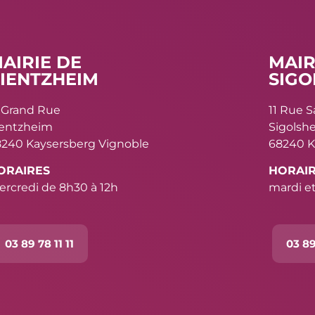
AIRIE DE
MAIR
IENTZHEIM
SIGO
 Grand Rue
11 Rue 
ientzheim
Sigolsh
240 Kaysersberg Vignoble
68240 K
ORAIRES
HORAI
rcredi de 8h30 à 12h
mardi et
03 89 78 11 11
03 89