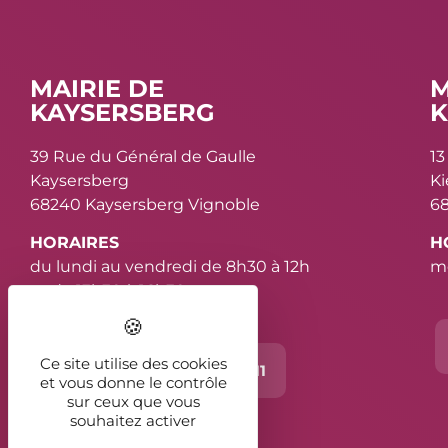
MAIRIE DE
M
KAYSERSBERG
K
39 Rue du Général de Gaulle
13
Kaysersberg
K
68240 Kaysersberg Vignoble
68
HORAIRES
H
du lundi au vendredi de 8h30 à 12h
me
et de 13h30 à 16h30
Ce site utilise des cookies
Contact
03 89 78 11 11
et vous donne le contrôle
sur ceux que vous
souhaitez activer