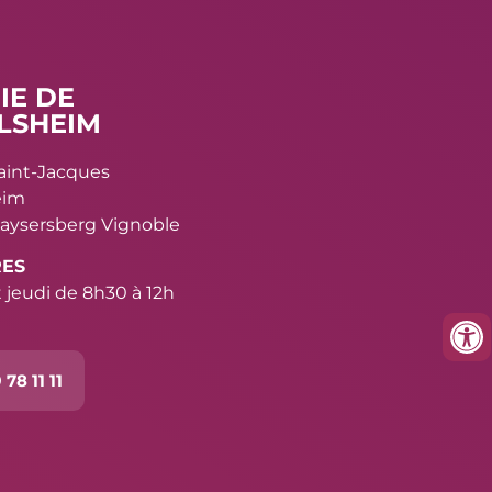
IE DE
LSHEIM
Saint-Jacques
eim
aysersberg Vignoble
RES
 jeudi de 8h30 à 12h
 78 11 11