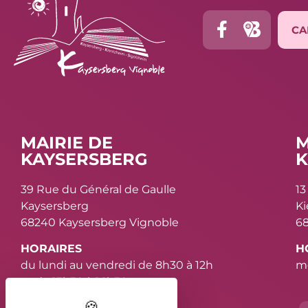
CA
MAIRIE DE
M
KAYSERSBERG
K
39 Rue du Général de Gaulle
13
Kaysersberg
K
68240 Kaysersberg Vignoble
68
HORAIRES
H
du lundi au vendredi de 8h30 à 12h
me
et de 13h30 à 16h30