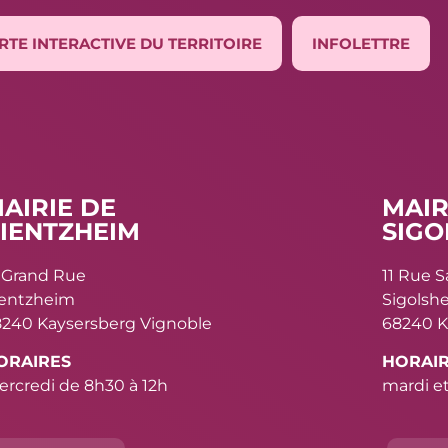
RTE INTERACTIVE DU TERRITOIRE
INFOLETTRE
AIRIE DE
MAIR
IENTZHEIM
SIGO
 Grand Rue
11 Rue 
ientzheim
Sigolsh
240 Kaysersberg Vignoble
68240 K
ORAIRES
HORAI
rcredi de 8h30 à 12h
mardi et