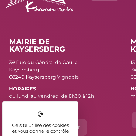
MAIRIE DE
M
KAYSERSBERG
K
39 Rue du Général de Gaulle
13
Kaysersberg
K
68240 Kaysersberg Vignoble
68
HORAIRES
H
du lundi au vendredi de 8h30 à 12h
me
et de 13h30 à 16h30
Ce site utilise des cookies
Contact
03 89 78 11 11
et vous donne le contrôle