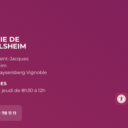
IE DE
LSHEIM
Saint-Jacques
eim
aysersberg Vignoble
RES
 jeudi de 8h30 à 12h
 78 11 11