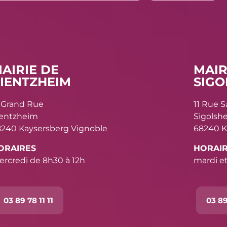
AIRIE DE
MAIR
IENTZHEIM
SIGO
 Grand Rue
11 Rue 
ientzheim
Sigolsh
240 Kaysersberg Vignoble
68240 K
ORAIRES
HORAI
rcredi de 8h30 à 12h
mardi et
03 89 78 11 11
03 89