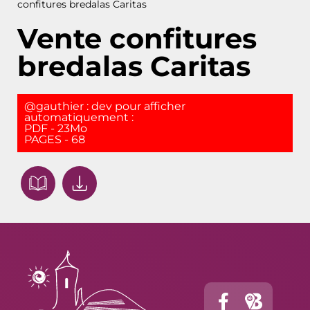
confitures bredalas Caritas
Vente confitures
bredalas Caritas
@gauthier : dev pour afficher
automatiquement :
PDF - 23Mo
PAGES - 68