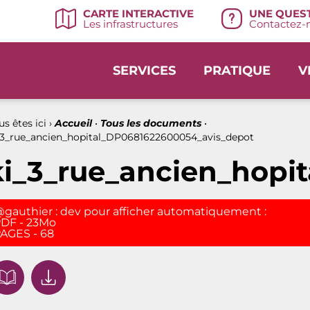
UNE QUEST
CARTE INTERACTIVE
Contactez-n
Les infrastructures
SERVICES
PRATIQUE
V
s êtes ici ›
Accueil
•
Tous les documents
•
_3_rue_ancien_hopital_DP0681622600054_avis_depot
ki_3_rue_ancien_hopi
gauthier : dev pour afficher automatiquement :
DF - 23Mo
AGES - 68