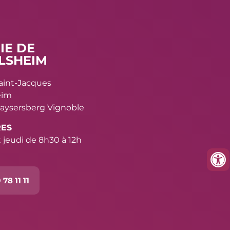
IE DE
LSHEIM
Saint-Jacques
eim
aysersberg Vignoble
RES
 jeudi de 8h30 à 12h
 78 11 11