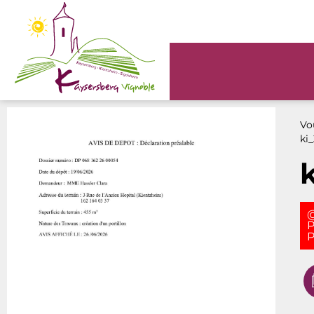
Panneau de gestion des cookies
Vou
ki
@
P
P