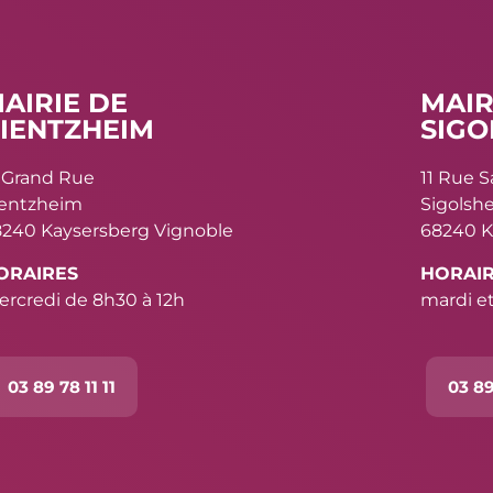
AIRIE DE
MAIR
IENTZHEIM
SIGO
 Grand Rue
11 Rue 
ientzheim
Sigolsh
240 Kaysersberg Vignoble
68240 K
ORAIRES
HORAI
rcredi de 8h30 à 12h
mardi et
03 89 78 11 11
03 89