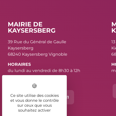
MAIRIE DE
M
KAYSERSBERG
K
39 Rue du Général de Gaulle
13
Kaysersberg
K
68240 Kaysersberg Vignoble
68
HORAIRES
H
du lundi au vendredi de 8h30 à 12h
me
et de 13h30 à 16h30
Ce site utilise des cookies
Contact
03 89 78 11 11
et vous donne le contrôle
sur ceux que vous
souhaitez activer