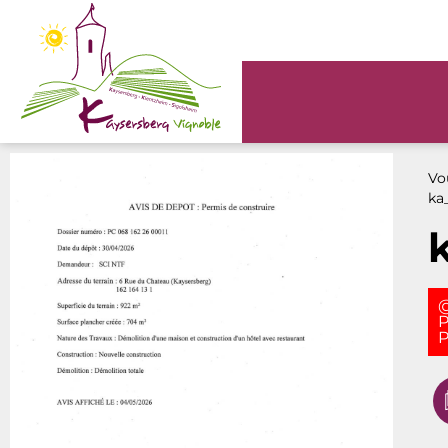
Panneau de gestion des cookies
Vou
ka
@
P
P