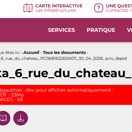
UNE QUEST
CARTE INTERACTIVE
Contactez-n
Les infrastructures
SERVICES
PRATIQUE
V
s êtes ici ›
Accueil
•
Tous les documents
•
_6_rue_du_chateau_PC0681622600011_30_04_2026_avis_depot
ka_6_rue_du_chateau
gauthier : dev pour afficher automatiquement :
DF - 23Mo
AGES - 68