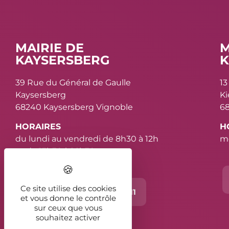
MAIRIE DE
M
KAYSERSBERG
K
39 Rue du Général de Gaulle
13
Kaysersberg
K
68240 Kaysersberg Vignoble
68
HORAIRES
H
du lundi au vendredi de 8h30 à 12h
me
et de 13h30 à 16h30
Ce site utilise des cookies
Contact
03 89 78 11 11
et vous donne le contrôle
sur ceux que vous
souhaitez activer