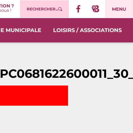
ION ?
MENU
RECHERCHER...
ous !
IE MUNICIPALE
LOISIRS / ASSOCIATIONS
_PC0681622600011_30