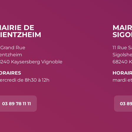
AIRIE DE
MAIR
IENTZHEIM
SIGO
 Grand Rue
11 Rue 
ientzheim
Sigolsh
240 Kaysersberg Vignoble
68240 K
ORAIRES
HORAI
rcredi de 8h30 à 12h
mardi et
03 89 78 11 11
03 89