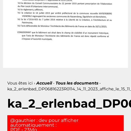
Vous êtes ici ›
Accueil
•
Tous les documents
•
ka_2_erlenbad_DP06816223R0114_14_11_2023_affiche_le_15_11
ka_2_erlenbad_DP06
@gauthier : dev pour afficher
automatiquement :
PDF - 23Mo