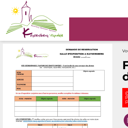
Panneau de gestion des cookies
Vou
@
P
P