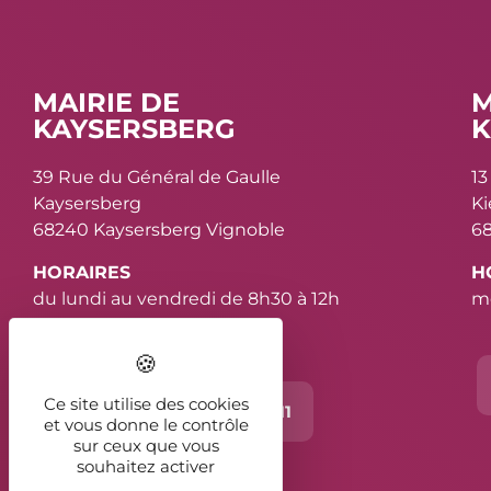
MAIRIE DE
M
KAYSERSBERG
K
39 Rue du Général de Gaulle
13
Kaysersberg
K
68240 Kaysersberg Vignoble
68
HORAIRES
H
du lundi au vendredi de 8h30 à 12h
me
et de 13h30 à 16h30
Ce site utilise des cookies
Contact
03 89 78 11 11
et vous donne le contrôle
sur ceux que vous
souhaitez activer