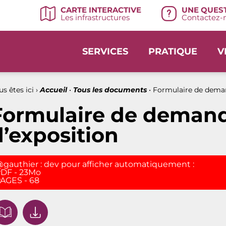
UNE QUEST
CARTE INTERACTIVE
Contactez-n
Les infrastructures
SERVICES
PRATIQUE
V
s êtes ici ›
Accueil
•
Tous les documents
•
Formulaire de deman
Formulaire de demand
d’exposition
gauthier : dev pour afficher automatiquement :
DF - 23Mo
AGES - 68