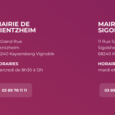
AIRIE DE
MAIR
IENTZHEIM
SIGO
 Grand Rue
11 Rue 
ientzheim
Sigolsh
240 Kaysersberg Vignoble
68240 K
ORAIRES
HORAI
rcredi de 8h30 à 12h
mardi et
03 89 78 11 11
03 89