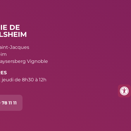
IE DE
LSHEIM
Saint-Jacques
eim
aysersberg Vignoble
RES
 jeudi de 8h30 à 12h
 78 11 11