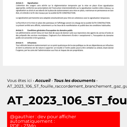
Vous êtes ici ›
Accueil
•
Tous les documents
•
AT_2023_106_ST_fouille_raccordement_branchement_gaz_gu
AT_2023_106_ST_fou
@gauthier : dev pour afficher
automatiquement :
PDF - 23Mo