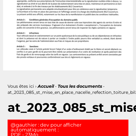
Vous êtes ici ›
Accueil
•
Tous les documents
•
at_2023_085_st_mise_en_place_nacelle_refection_toiture_bi
at_2023_085_st_mise
@gauthier : dev pour afficher
automatiquement :
PDF - 23Mo