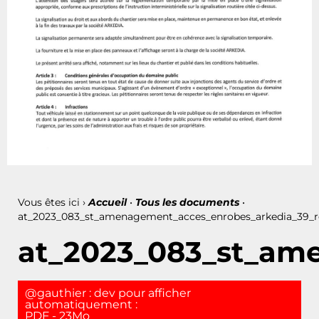
Vous êtes ici ›
Accueil
•
Tous les documents
•
at_2023_083_st_amenagement_acces_enrobes_arkedia_39_r
at_2023_083_st_ame
@gauthier : dev pour afficher
automatiquement :
PDF - 23Mo