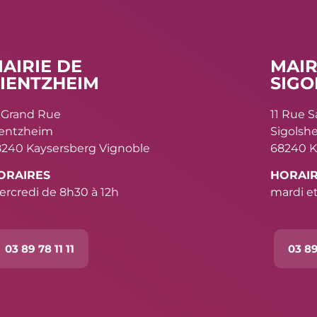
AIRIE DE
MAIR
IENTZHEIM
SIGO
 Grand Rue
11 Rue 
ientzheim
Sigolsh
240 Kaysersberg Vignoble
68240 K
ORAIRES
HORAI
rcredi de 8h30 à 12h
mardi et
03 89 78 11 11
03 89