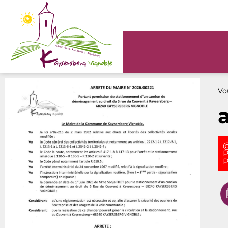
Panneau de gestion des cookies
Vou
@
P
P