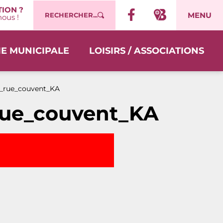
ION ?
MENU
RECHERCHER...
ous !
IE MUNICIPALE
LOISIRS / ASSOCIATIONS
5_rue_couvent_KA
rue_couvent_KA