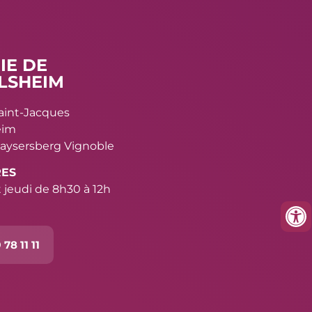
IE DE
LSHEIM
Saint-Jacques
eim
aysersberg Vignoble
RES
 jeudi de 8h30 à 12h
 78 11 11