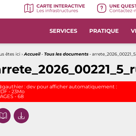
UNE QUEST
CARTE INTERACTIVE
Contactez-n
Les infrastructures
SERVICES
PRATIQUE
V
s êtes ici ›
Accueil
•
Tous les documents
•
arrete_2026_00221_
arrete_2026_00221_5_
gauthier : dev pour afficher automatiquement :
DF - 23Mo
AGES - 68