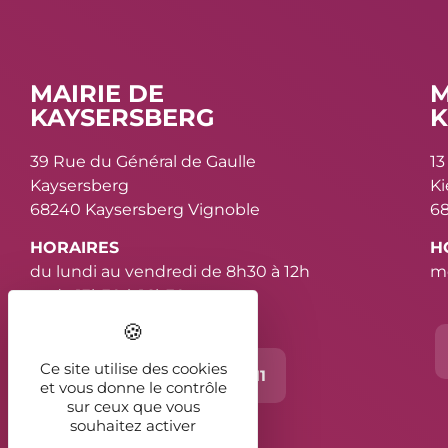
MAIRIE DE
M
KAYSERSBERG
K
39 Rue du Général de Gaulle
13
Kaysersberg
K
68240 Kaysersberg Vignoble
68
HORAIRES
H
du lundi au vendredi de 8h30 à 12h
me
et de 13h30 à 16h30
Ce site utilise des cookies
Contact
03 89 78 11 11
et vous donne le contrôle
sur ceux que vous
souhaitez activer