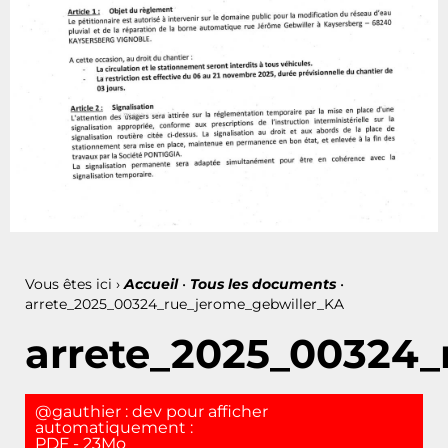
Vous êtes ici ›
Accueil
•
Tous les documents
•
arrete_2025_00324_rue_jerome_gebwiller_KA
arrete_2025_00324_
@gauthier : dev pour afficher
automatiquement :
PDF - 23Mo