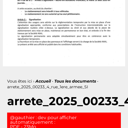
Vous êtes ici ›
Accueil
•
Tous les documents
•
arrete_2025_00233_4_rue_1ere_armee_SI
arrete_2025_00233_
@gauthier : dev pour afficher
automatiquement :
PDF - 23Mo