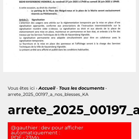
Vous êtes ici ›
Accueil
•
Tous les documents
•
arrete_2025_00197_a_nos_blesses_KA
arrete_2025_00197_
@gauthier : dev pour afficher
automatiquement :
PDF - 23Mo