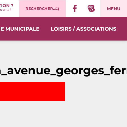
ION ?
MENU
RECHERCHER...
ous !
IE MUNICIPALE
LOISIRS / ASSOCIATIONS
a_avenue_georges_fe