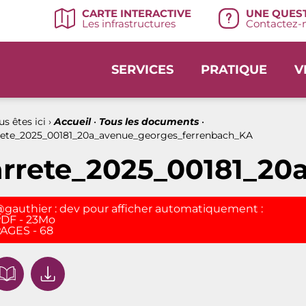
UNE QUEST
CARTE INTERACTIVE
Contactez-n
Les infrastructures
SERVICES
PRATIQUE
V
s êtes ici ›
Accueil
•
Tous les documents
•
rete_2025_00181_20a_avenue_georges_ferrenbach_KA
arrete_2025_00181_20
gauthier : dev pour afficher automatiquement :
DF - 23Mo
AGES - 68