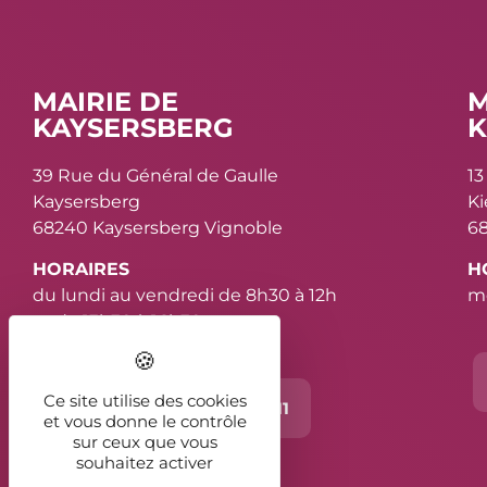
MAIRIE DE
M
KAYSERSBERG
K
39 Rue du Général de Gaulle
13
Kaysersberg
K
68240 Kaysersberg Vignoble
68
HORAIRES
H
du lundi au vendredi de 8h30 à 12h
me
et de 13h30 à 16h30
Ce site utilise des cookies
Contact
03 89 78 11 11
et vous donne le contrôle
sur ceux que vous
souhaitez activer