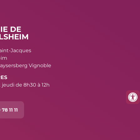
IE DE
LSHEIM
Saint-Jacques
eim
aysersberg Vignoble
RES
 jeudi de 8h30 à 12h
 78 11 11