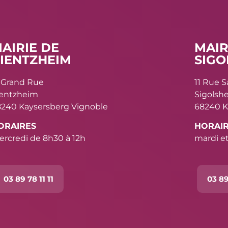
AIRIE DE
MAIR
IENTZHEIM
SIGO
 Grand Rue
11 Rue 
ientzheim
Sigolsh
240 Kaysersberg Vignoble
68240 K
ORAIRES
HORAI
rcredi de 8h30 à 12h
mardi et
03 89 78 11 11
03 89