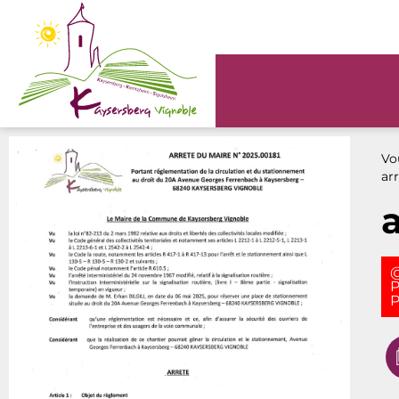
Panneau de gestion des cookies
Vou
ar
@
P
P