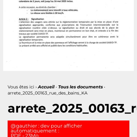
Vous êtes ici ›
Accueil
•
Tous les documents
•
arrete_2025_00163_rue_des_bains_KA
arrete_2025_00163_
@gauthier : dev pour afficher
automatiquement :
PDF - 23Mo