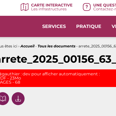
UNE QUEST
CARTE INTERACTIVE
Contactez-n
Les infrastructures
SERVICES
PRATIQUE
V
s êtes ici ›
Accueil
•
Tous les documents
•
arrete_2025_00156_6
arrete_2025_00156_63
gauthier : dev pour afficher automatiquement :
DF - 23Mo
AGES - 68