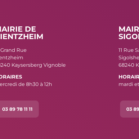
AIRIE DE
MAIR
IENTZHEIM
SIGO
 Grand Rue
11 Rue 
ientzheim
Sigolsh
240 Kaysersberg Vignoble
68240 K
ORAIRES
HORAI
rcredi de 8h30 à 12h
mardi et
03 89 78 11 11
03 89