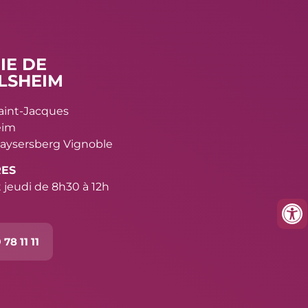
IE DE
LSHEIM
Saint-Jacques
eim
aysersberg Vignoble
RES
 jeudi de 8h30 à 12h
 78 11 11