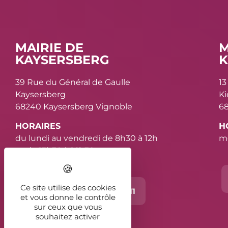
MAIRIE DE
M
KAYSERSBERG
K
39 Rue du Général de Gaulle
13
Kaysersberg
K
68240 Kaysersberg Vignoble
68
HORAIRES
H
du lundi au vendredi de 8h30 à 12h
me
et de 13h30 à 16h30
Ce site utilise des cookies
Contact
03 89 78 11 11
et vous donne le contrôle
sur ceux que vous
souhaitez activer