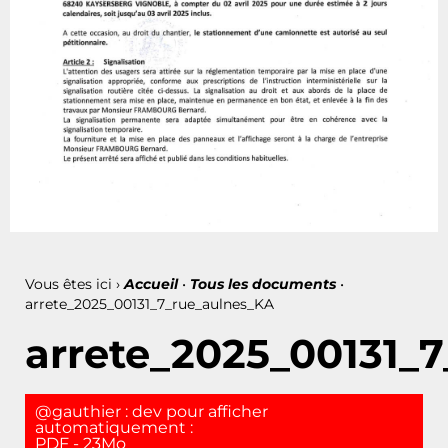
Vous êtes ici ›
Accueil
•
Tous les documents
•
arrete_2025_00131_7_rue_aulnes_KA
arrete_2025_00131_
@gauthier : dev pour afficher
automatiquement :
PDF - 23Mo