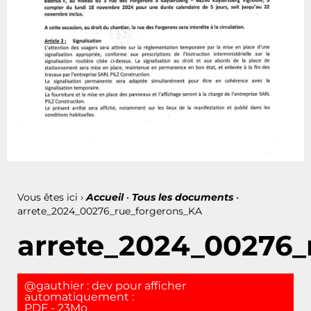
Vous êtes ici ›
Accueil
•
Tous les documents
•
arrete_2024_00276_rue_forgerons_KA
arrete_2024_00276_
@gauthier : dev pour afficher
automatiquement :
PDF - 23Mo