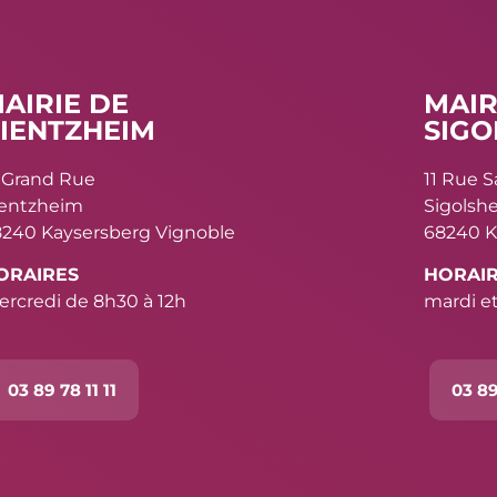
AIRIE DE
MAIR
IENTZHEIM
SIGO
 Grand Rue
11 Rue 
ientzheim
Sigolsh
240 Kaysersberg Vignoble
68240 K
ORAIRES
HORAI
rcredi de 8h30 à 12h
mardi et
03 89 78 11 11
03 89