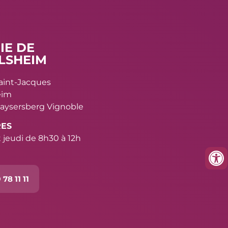
IE DE
LSHEIM
Saint-Jacques
eim
aysersberg Vignoble
RES
 jeudi de 8h30 à 12h
 78 11 11