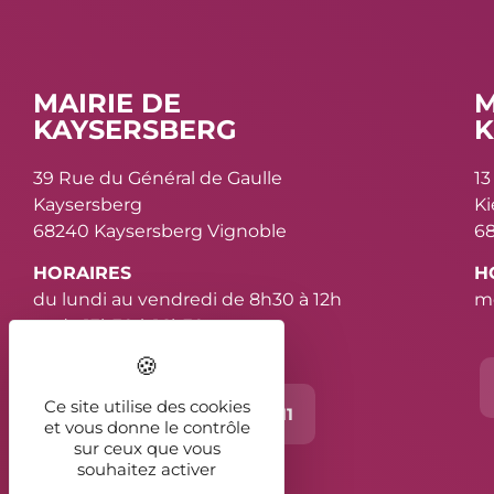
MAIRIE DE
M
KAYSERSBERG
K
39 Rue du Général de Gaulle
13
Kaysersberg
K
68240 Kaysersberg Vignoble
68
HORAIRES
H
du lundi au vendredi de 8h30 à 12h
me
et de 13h30 à 16h30
Ce site utilise des cookies
Contact
03 89 78 11 11
et vous donne le contrôle
sur ceux que vous
souhaitez activer