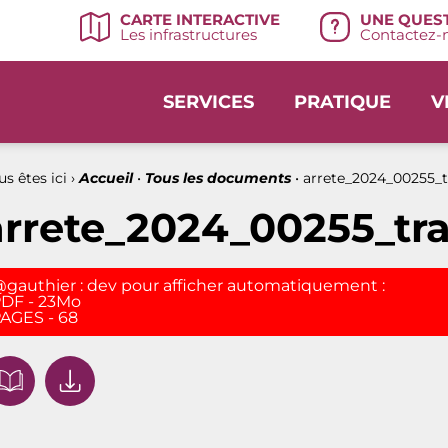
UNE QUEST
CARTE INTERACTIVE
Contactez-n
Les infrastructures
SERVICES
PRATIQUE
V
s êtes ici ›
Accueil
•
Tous les documents
•
arrete_2024_00255_t
arrete_2024_00255_tra
gauthier : dev pour afficher automatiquement :
DF - 23Mo
AGES - 68