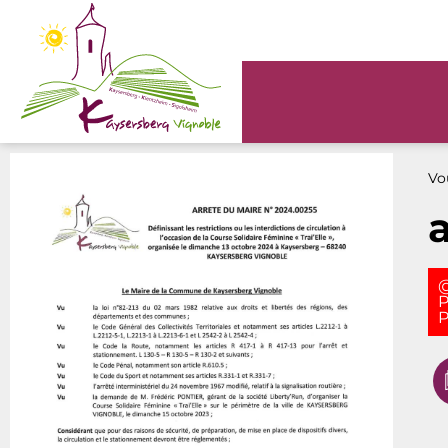
Panneau de gestion des cookies
Vou
@
P
P