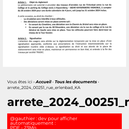
Vous êtes ici ›
Accueil
•
Tous les documents
•
arrete_2024_00251_rue_erlenbad_KA
arrete_2024_00251_
@gauthier : dev pour afficher
automatiquement :
PDF - 23Mo