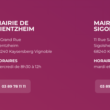
AIRIE DE
MAIR
IENTZHEIM
SIGO
 Grand Rue
11 Rue 
ientzheim
Sigolsh
240 Kaysersberg Vignoble
68240 K
ORAIRES
HORAI
rcredi de 8h30 à 12h
mardi et
03 89 78 11 11
03 89