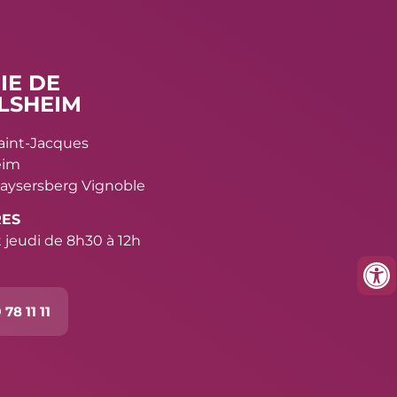
IE DE
LSHEIM
Saint-Jacques
eim
aysersberg Vignoble
RES
 jeudi de 8h30 à 12h
 78 11 11