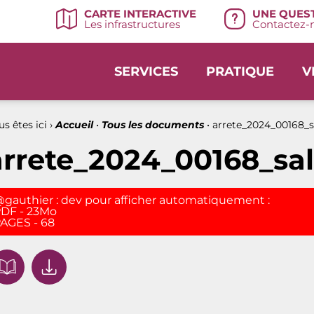
UNE QUEST
CARTE INTERACTIVE
Contactez-n
Les infrastructures
SERVICES
PRATIQUE
V
s êtes ici ›
Accueil
•
Tous les documents
•
arrete_2024_00168_s
arrete_2024_00168_sa
gauthier : dev pour afficher automatiquement :
DF - 23Mo
AGES - 68