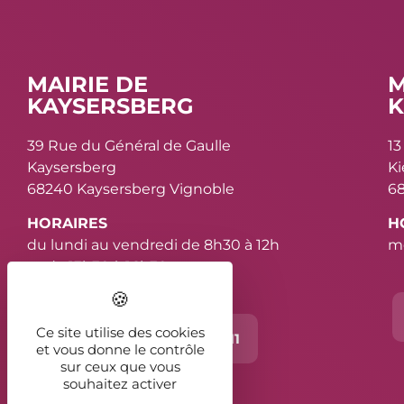
MAIRIE DE
M
KAYSERSBERG
K
39 Rue du Général de Gaulle
13
Kaysersberg
K
68240 Kaysersberg Vignoble
68
HORAIRES
H
du lundi au vendredi de 8h30 à 12h
me
et de 13h30 à 16h30
Ce site utilise des cookies
Contact
03 89 78 11 11
et vous donne le contrôle
sur ceux que vous
souhaitez activer