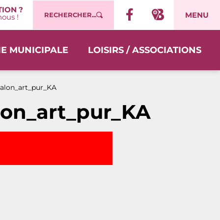
ION ?
MENU
RECHERCHER...
ous !
IE MUNICIPALE
LOISIRS / ASSOCIATIONS
alon_art_pur_KA
lon_art_pur_KA