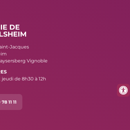
IE DE
LSHEIM
Saint-Jacques
eim
aysersberg Vignoble
RES
 jeudi de 8h30 à 12h
 78 11 11