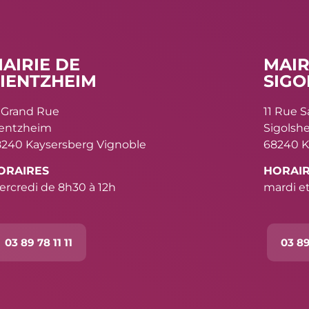
AIRIE DE
MAIR
IENTZHEIM
SIGO
 Grand Rue
11 Rue 
ientzheim
Sigolsh
240 Kaysersberg Vignoble
68240 K
ORAIRES
HORAI
rcredi de 8h30 à 12h
mardi et
03 89 78 11 11
03 89