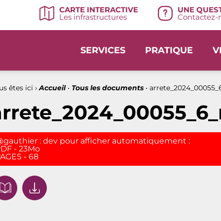
UNE QUEST
CARTE INTERACTIVE
Contactez-n
Les infrastructures
SERVICES
PRATIQUE
V
s êtes ici ›
Accueil
•
Tous les documents
•
arrete_2024_00055_
arrete_2024_00055_6_
gauthier : dev pour afficher automatiquement :
DF - 23Mo
AGES - 68