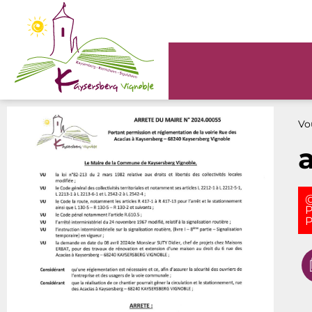
Panneau de gestion des cookies
Vou
@
P
P