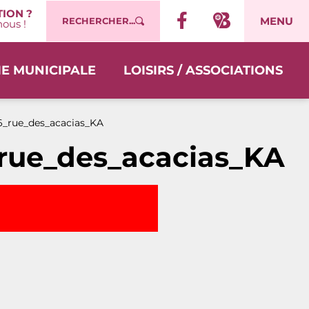
ION ?
MENU
RECHERCHER...
ous !
IE MUNICIPALE
LOISIRS / ASSOCIATIONS
6_rue_des_acacias_KA
rue_des_acacias_KA