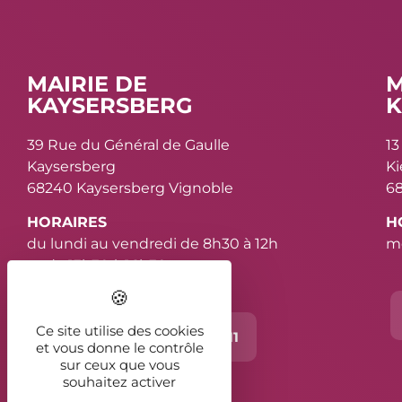
MAIRIE DE
M
KAYSERSBERG
K
39 Rue du Général de Gaulle
13
Kaysersberg
K
68240 Kaysersberg Vignoble
68
HORAIRES
H
du lundi au vendredi de 8h30 à 12h
me
et de 13h30 à 16h30
Ce site utilise des cookies
Contact
03 89 78 11 11
et vous donne le contrôle
sur ceux que vous
souhaitez activer