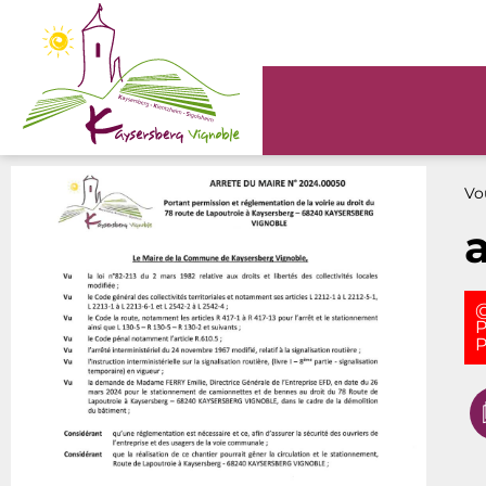
Panneau de gestion des cookies
Vou
@
P
P