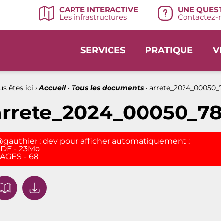
UNE QUEST
CARTE INTERACTIVE
Contactez-n
Les infrastructures
SERVICES
PRATIQUE
V
s êtes ici ›
Accueil
•
Tous les documents
•
arrete_2024_00050_7
arrete_2024_00050_78
gauthier : dev pour afficher automatiquement :
DF - 23Mo
AGES - 68