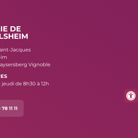
IE DE
LSHEIM
Saint-Jacques
eim
aysersberg Vignoble
RES
 jeudi de 8h30 à 12h
 78 11 11