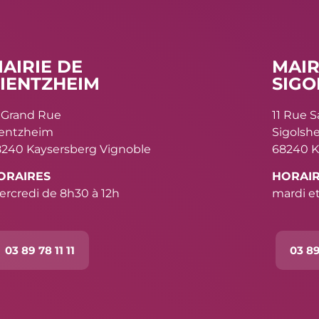
AIRIE DE
MAIR
IENTZHEIM
SIGO
 Grand Rue
11 Rue 
ientzheim
Sigolsh
240 Kaysersberg Vignoble
68240 K
ORAIRES
HORAI
rcredi de 8h30 à 12h
mardi et
03 89 78 11 11
03 89