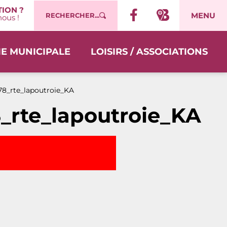
ION ?
MENU
RECHERCHER...
ous !
IE MUNICIPALE
LOISIRS / ASSOCIATIONS
8_rte_lapoutroie_KA
_rte_lapoutroie_KA