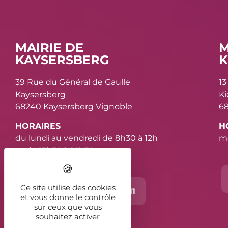
MAIRIE DE
M
KAYSERSBERG
K
39 Rue du Général de Gaulle
13
Kaysersberg
K
68240 Kaysersberg Vignoble
68
HORAIRES
H
du lundi au vendredi de 8h30 à 12h
me
et de 13h30 à 16h30
Ce site utilise des cookies
Contact
03 89 78 11 11
et vous donne le contrôle
sur ceux que vous
souhaitez activer