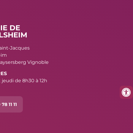
IE DE
LSHEIM
Saint-Jacques
eim
aysersberg Vignoble
RES
 jeudi de 8h30 à 12h
 78 11 11