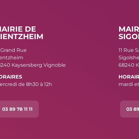
AIRIE DE
MAIR
IENTZHEIM
SIGO
 Grand Rue
11 Rue 
ientzheim
Sigolsh
240 Kaysersberg Vignoble
68240 K
ORAIRES
HORAI
rcredi de 8h30 à 12h
mardi et
03 89 78 11 11
03 89