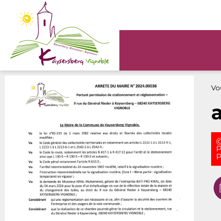
Panneau de gestion des cookies
Vou
@
P
P