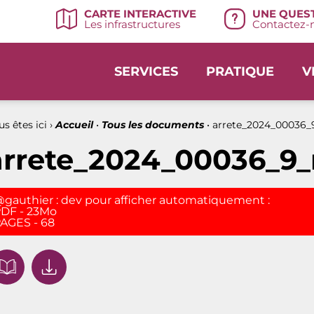
UNE QUEST
CARTE INTERACTIVE
Contactez-n
Les infrastructures
SERVICES
PRATIQUE
V
s êtes ici ›
Accueil
•
Tous les documents
•
arrete_2024_00036_
arrete_2024_00036_9_
gauthier : dev pour afficher automatiquement :
DF - 23Mo
AGES - 68