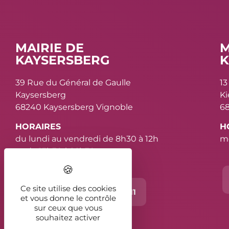
MAIRIE DE
M
KAYSERSBERG
K
39 Rue du Général de Gaulle
13
Kaysersberg
K
68240 Kaysersberg Vignoble
68
HORAIRES
H
du lundi au vendredi de 8h30 à 12h
me
et de 13h30 à 16h30
Ce site utilise des cookies
Contact
03 89 78 11 11
et vous donne le contrôle
sur ceux que vous
souhaitez activer