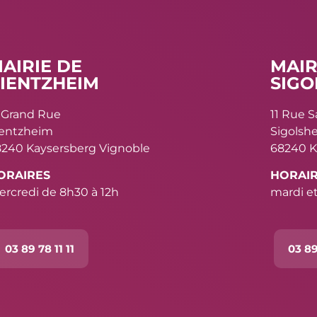
AIRIE DE
MAIR
IENTZHEIM
SIGO
 Grand Rue
11 Rue 
ientzheim
Sigolsh
240 Kaysersberg Vignoble
68240 K
ORAIRES
HORAI
rcredi de 8h30 à 12h
mardi et
03 89 78 11 11
03 89