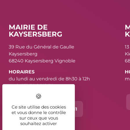
MAIRIE DE
M
KAYSERSBERG
K
39 Rue du Général de Gaulle
13
Kaysersberg
K
68240 Kaysersberg Vignoble
68
HORAIRES
H
du lundi au vendredi de 8h30 à 12h
me
et de 13h30 à 16h30
Ce site utilise des cookies
Contact
03 89 78 11 11
et vous donne le contrôle
sur ceux que vous
souhaitez activer