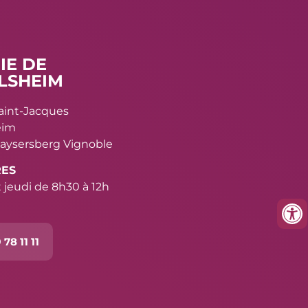
IE DE
LSHEIM
Saint-Jacques
eim
aysersberg Vignoble
RES
 jeudi de 8h30 à 12h
 78 11 11