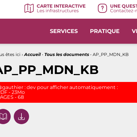
UNE QUEST
CARTE INTERACTIVE
Contactez-n
Les infrastructures
SERVICES
PRATIQUE
V
s êtes ici ›
Accueil
•
Tous les documents
•
AP_PP_MDN_KB
AP_PP_MDN_KB
gauthier : dev pour afficher automatiquement :
DF - 23Mo
AGES - 68