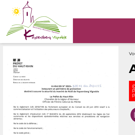
Panneau de gestion des cookies
Vou
@
P
P