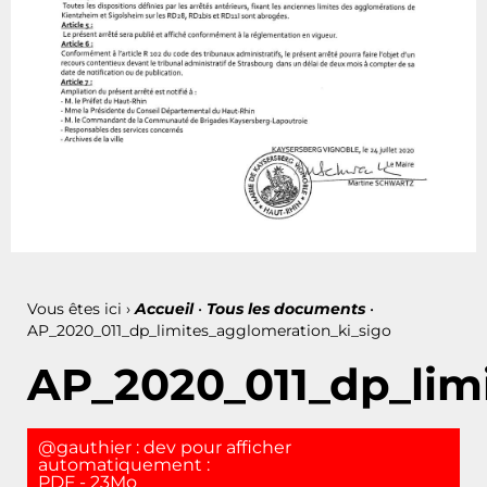
Vous êtes ici ›
Accueil
•
Tous les documents
•
AP_2020_011_dp_limites_agglomeration_ki_sigo
AP_2020_011_dp_lim
@gauthier : dev pour afficher
automatiquement :
PDF - 23Mo