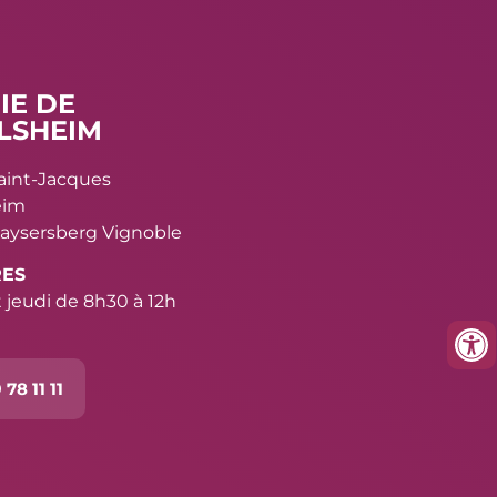
IE DE
LSHEIM
Saint-Jacques
eim
aysersberg Vignoble
RES
 jeudi de 8h30 à 12h
 78 11 11