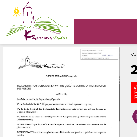
Panneau de gestion des cookies
Vou
@
P
P