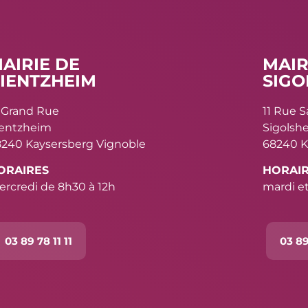
AIRIE DE
MAIR
IENTZHEIM
SIGO
 Grand Rue
11 Rue 
ientzheim
Sigolsh
240 Kaysersberg Vignoble
68240 K
ORAIRES
HORAI
rcredi de 8h30 à 12h
mardi et
03 89 78 11 11
03 89