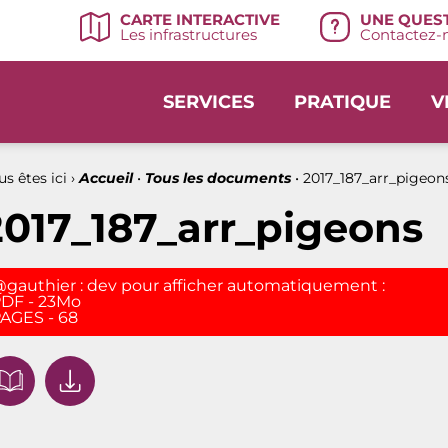
UNE QUEST
CARTE INTERACTIVE
Contactez-n
Les infrastructures
SERVICES
PRATIQUE
V
s êtes ici ›
Accueil
•
Tous les documents
•
2017_187_arr_pigeon
2017_187_arr_pigeons
gauthier : dev pour afficher automatiquement :
DF - 23Mo
AGES - 68