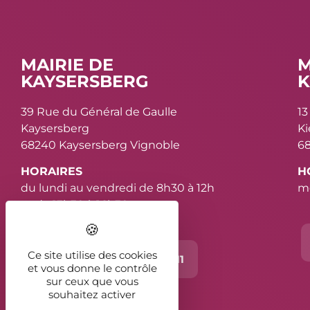
MAIRIE DE
M
KAYSERSBERG
K
39 Rue du Général de Gaulle
13
Kaysersberg
K
68240 Kaysersberg Vignoble
68
HORAIRES
H
du lundi au vendredi de 8h30 à 12h
me
et de 13h30 à 16h30
Ce site utilise des cookies
Contact
03 89 78 11 11
et vous donne le contrôle
sur ceux que vous
souhaitez activer