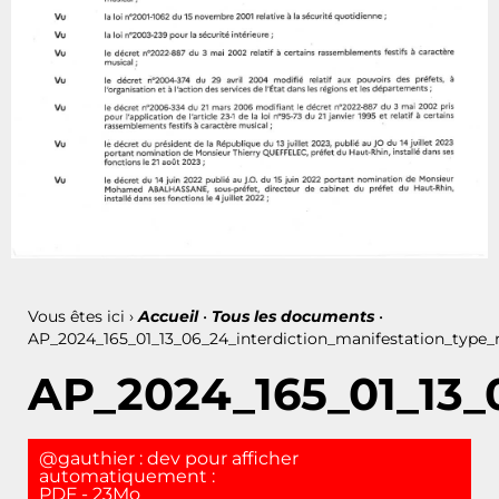
Vous êtes ici ›
Accueil
•
Tous les documents
•
AP_2024_165_01_13_06_24_interdiction_manifestation_type_
AP_2024_165_01_13_0
@gauthier : dev pour afficher
automatiquement :
PDF - 23Mo